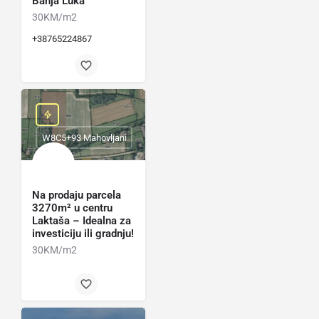
Banja Luka
30KM/m2
+38765224867
W8C5+93 Mahovljani
Na prodaju parcela
3270m² u centru
Laktaša – Idealna za
investiciju ili gradnju!
30KM/m2