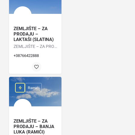
ZEMLJIŠTE – ZA
PRODAJU –
LAKTAŠI (SLATINA)
ZEMLJIŠTE – ZA PRODAJU – LAKTAŠI (SLATINA) Savršena prilika za ljubitelje prirode 📍 Lokacija: Slatina, 10…
+38766422888
Ramići
ZEMLJIŠTE – ZA
PRODAJU – BANJA
LUKA (RAMIĆI)