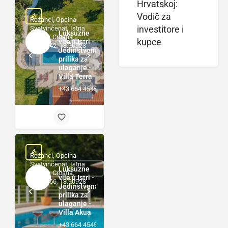
Hrvatskoj:
Vodič za
Režanci, Općina
Svetvinčenat, Istria
investitore i
Luksuzne
County, Croatia,
kupce
vile u Istri -
45.04442, 13.90928
Jedinstvena
prilika za
ulaganje -
Villa Terra
+43 664 4545920
Režanci, Općina
Svetvinčenat, Istria
Luksuzne
County, Croatia,
vile u Istri -
45.04466, 13.90928
Jedinstvena
prilika za
ulaganje -
Villa Akua
+43 664 4545920