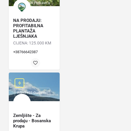
VX4G+4X Piskavica
NA PRODAJU:
PROFITABILNA
PLANTAŽA
LJEŠNJAKA
CIJENA: 125.000 KM
+38766642387
R5H7+93 Gudavac
Zemljište - Za
prodaju - Bosanska
Krupa