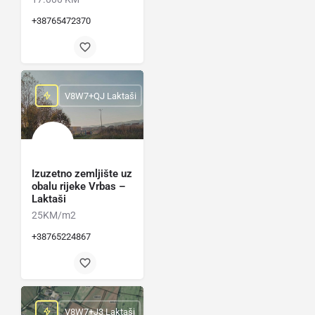
+38765472370
V8W7+QJ Laktaši
Izuzetno zemljište uz
obalu rijeke Vrbas –
Laktaši
25KM/m2
+38765224867
V8W7+J3 Laktaši