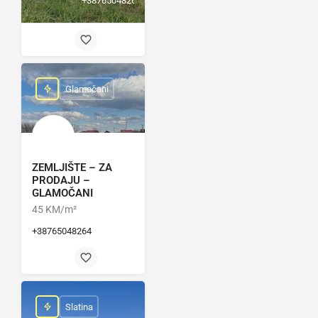
+38765048264
Glamočani
ZEMLJIŠTE – ZA
PRODAJU –
GLAMOČANI
45 KM/m²
+38765048264
Slatina