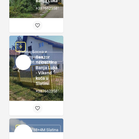
Banja Luka
+38766235816
Slatina, Босна и
Херцеговина,
Senzor
44.81586, 17.30279
nekretnine
Banja Luka
- Vikend
kuća u
Slatini
+38766235816
R788+4M Slatina