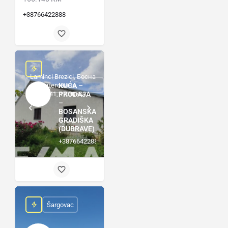
+38766422888
Laminci Brezici, Босна
и Херцеговина,
KUĆA –
45.11141, 17.30709
PRODAJA
–
BOSANSKA
GRADIŠKA
(DUBRAVE)
+38766422888
Šargovac