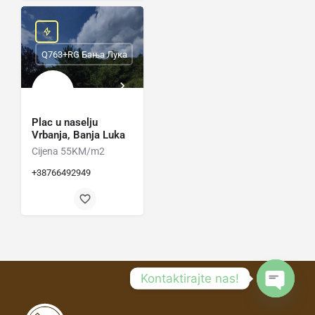
Q763+RG Бања Лука
Plac u naselju
Vrbanja, Banja Luka
Cijena 55KM/m2
+38766492949
Kontaktirajte nas!
Open