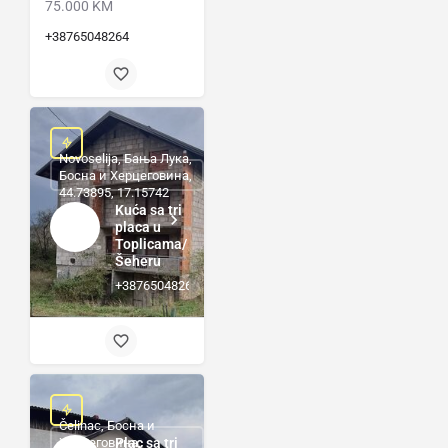
75.000 KM
+38765048264
Novoselija, Бања Лука,
Босна и Херцеговина,
44.73895, 17.15742
Kuća sa tri
placa u
Toplicama/
Šeheru
+38765048264
Čelinac, Босна и
Херцеговина,
Plac sa tri