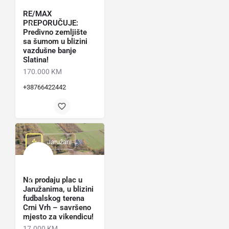
RE/MAX
PREPORUČUJE:
Predivno zemljište
sa šumom u blizini
vazdušne banje
Slatina!
170.000 KM
+38766422442
Jaružani
Na prodaju plac u
Jaružanima, u blizini
fudbalskog terena
Crni Vrh – savršeno
mjesto za vikendicu!
17.000 KM