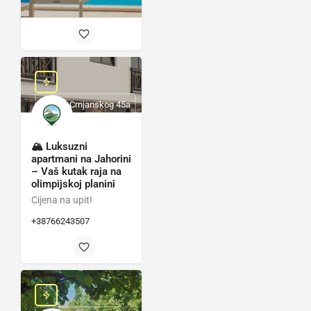
Miloša Crnjanskog 45a
🏔 Luksuzni
apartmani na Jahorini
– Vaš kutak raja na
olimpijskoj planini
Cijena na upit!
+38766243507