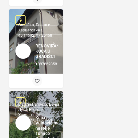
Gradiška, Босна и
Херцеговина,
45.14692, 17.25468
RENOVIRANA
KUĆA U
GRADIŠCI
+38766235816
Blagoja Parovića, Бања
Лука, Босна и
Херцеговина,
Kuća u
44.83121, 17.20559
Vuinovićima,
naselje
Tunjice