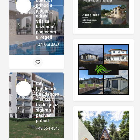
Luksuz i
prihod u
Pegeia, Cyprus,
jednoj
34.88190, 32.37996
adresi –
Vila sa
bazenom i
pogledom
u Pegeji
+43 664 4545920
City
Landmark
Pafos, Cyprus,
Residences
34.77539, 32.42178
– Luksuz
tradicije uz
siguran
pasivan
prihod
+43 664 4545920