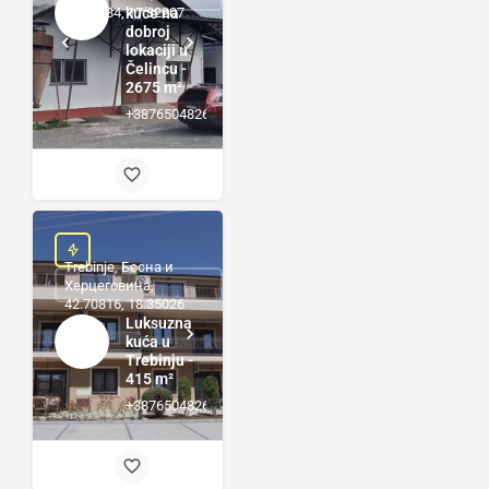
44.72484, 17.32207
kuće na
dobroj
lokaciji u
Čelincu -
2675 m²
+38765048264
Trebinje, Босна и
Херцеговина,
42.70816, 18.35026
Luksuzna
kuća u
Trebinju -
415 m²
+38765048264