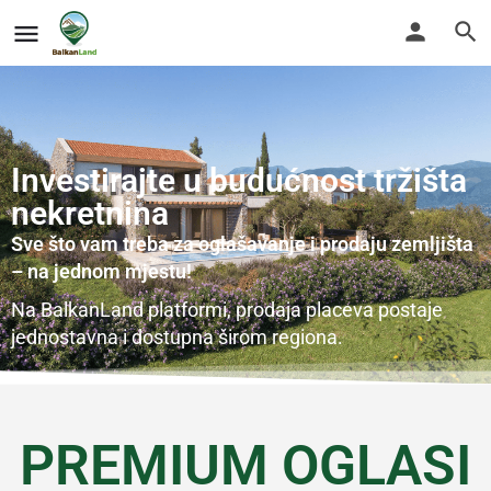
Investirajte u budućnost tržišta
nekretnina
Sve što vam treba za oglašavanje i prodaju zemljišta
– na jednom mjestu!
Na BalkanLand platformi, prodaja placeva postaje
jednostavna i dostupna širom regiona.
PREMIUM OGLASI