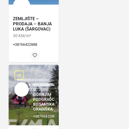
ZEMLJIŠTE –
PRODAJA – BANJA
LUKA (ŠARGOVAC)
30 KM/m²
+38766422888
Bosanska Gradiška,
Босна и Херцеговина,
VIKENDICA
45.14692, 17.25468
U
GORNJIM
PODGRADCIMA,
BOSANSKA
GRADIŠKA
+38766422888