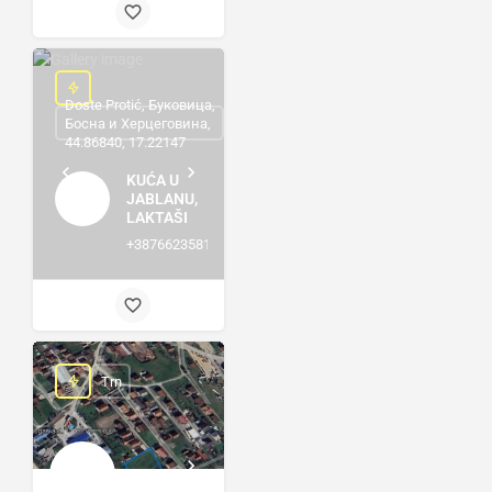
Doste Protić, Буковица,
Босна и Херцеговина,
44.86840, 17.22147
KUĆA U
JABLANU,
LAKTAŠI
+38766235816
Trn