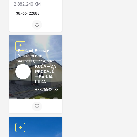
2.882.240 KM
+38766422888
Priječani, Босна и
Херцеговина,
44.82003, 17.24524
KUĆA – ZA
PRODAJU
– BANJA
LUKA
+38766422888