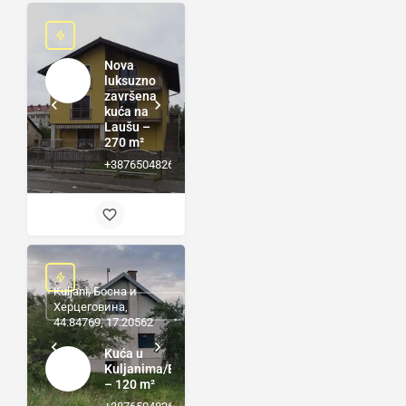
Nova
luksuzno
završena
kuća na
Laušu –
270 m²
+38765048264
Kuljani, Босна и
Херцеговина,
44.84769, 17.20562
Kuća u
Kuljanima/Bukovici
– 120 m²