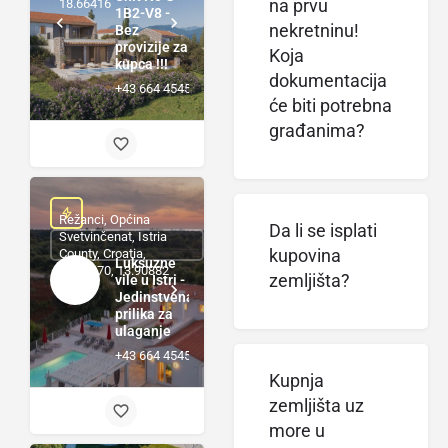
18.66416
na prvu
1B2-V8 -
nekretninu!
Bez
provizije za
Koja
kupca !!!
dokumentacija
+43 664 4545920
će biti potrebna
građanima?
Režanci, Općina
Da li se isplati
Svetvinčenat, Istria
County, Croatia,
kupovina
Luksuzne
45.04370, 13.90882
zemljišta?
vile u Istri -
Jedinstvena
prilika za
ulaganje
+43 664 4545920
Kupnja
zemljišta uz
more u