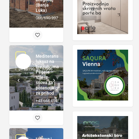
(Banja
Luka)
066/690-997
Mediteranski
luksuz na
Pegeia, Cyprus,
brežuljcima
34.88190, 32.37996
Pegeie –
Vile iz
snova sa
potencijalom
za prihod
+43 664 4545920