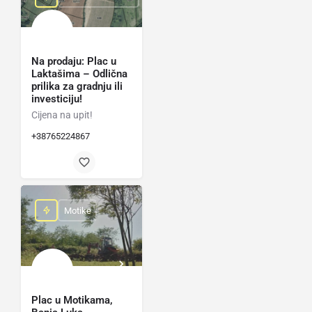
Na prodaju: Plac u
Laktašima – Odlična
prilika za gradnju ili
investiciju!
Cijena na upit!
+38765224867
Motike
Plac u Motikama,