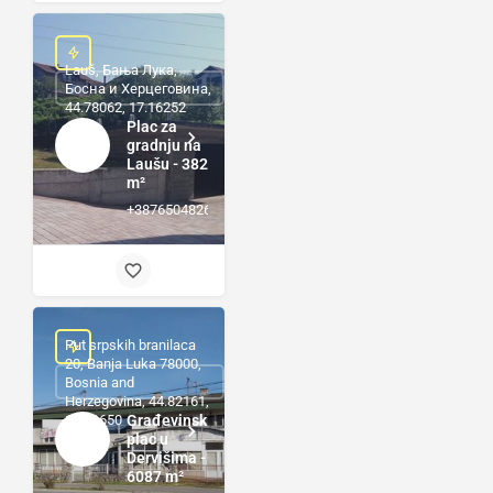
Lauš, Бања Лука,
Босна и Херцеговина,
44.78062, 17.16252
Plac za
gradnju na
Laušu - 382
m²
+38765048264
Put srpskih branilaca
20, Banja Luka 78000,
Bosnia and
Herzegovina, 44.82161,
17.21650
Građevinski
plac u
Dervišima -
6087 m²