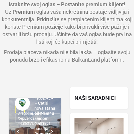
Istaknite svoj oglas – Postanite premium klijent!
Uz
Premium
oglas vaša nekretnina postaje vidljivija i
konkurentnija. Pridružite se pretplaćenim klijentima koji
koriste Premium pozicije kako bi privukli više pažnje i
ostvarili bržu prodaju. Učinite da vaš oglas bude prvi na
listi koji će kupci primjetiti!
Prodaja placeva nikada nije bila lakša – oglasite svoju
ponudu brzo i efikasno na BalkanLand platformi.
NAŠI SARADNICI
PRODAJA
– Četiri
nova stana
Dragočaj, Босна и
od 41 m² u
Херцеговина,
samom
44.86351, 17.11861
centru
naselja
Dragočaj