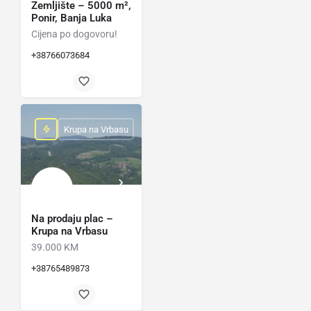
Zemljište – 5000 m²,
Ponir, Banja Luka
Cijena po dogovoru!
+38766073684
Krupa na Vrbasu
Na prodaju plac –
Krupa na Vrbasu
39.000 KM
+38765489873