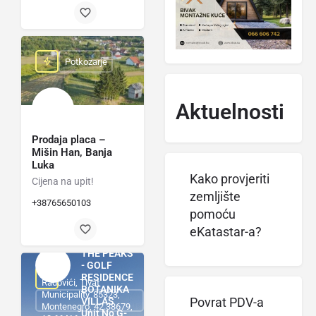
Potkozarje
Aktuelnosti
Prodaja placa –
Mišin Han, Banja
Luka
Kako provjeriti
Cijena na upit!
zemljište
+38765650103
pomoću
eKatastar-a?
THE PEAKS
- GOLF
RESIDENCES
Radovići, Tivat
BOTANIKA
Municipality, 85323,
VILLAS
Povrat PDV-a
Montenegro, 42.38679,
Unit No G-