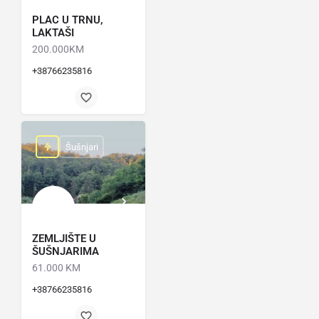
PLAC U TRNU,
LAKTAŠI
200.000KM
+38766235816
Šušnjari
ZEMLJIŠTE U
ŠUŠNJARIMA
61.000 KM
+38766235816