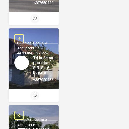
+38765048264
Brusnica, Босна и
Херцеговина,
44.69384, 18.78652
Tri kuće na
prodaju -
5.515 m²-
Lopare
+38765048264
Dragočaj, Босна и
Херцеговина,