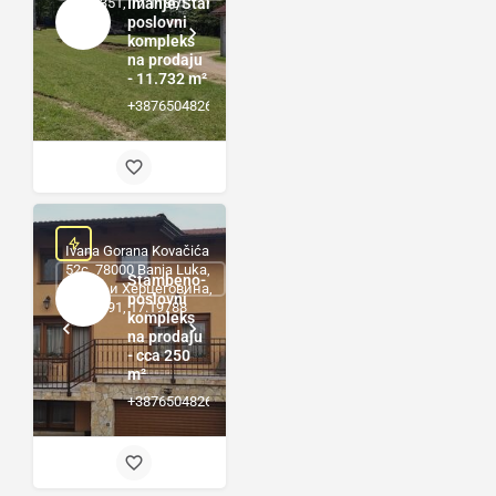
44.86351, 17.11861
Imanje/Stambeno-
poslovni
kompleks
na prodaju
- 11.732 m²
+38765048264
Ivana Gorana Kovačića
52c, 78000 Banja Luka,
Stambeno-
Босна и Херцеговина,
poslovni
44.79691, 17.19788
kompleks
na prodaju
- cca 250
m²
+38765048264