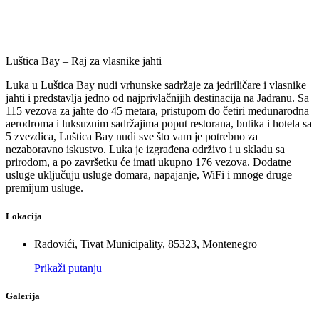
Luštica Bay – Raj za vlasnike jahti
Luka u Luštica Bay nudi vrhunske sadržaje za jedriličare i vlasnike
jahti i predstavlja jedno od najprivlačnijih destinacija na Jadranu. Sa
115 vezova za jahte do 45 metara, pristupom do četiri međunarodna
aerodroma i luksuznim sadržajima poput restorana, butika i hotela sa
5 zvezdica, Luštica Bay nudi sve što vam je potrebno za
nezaboravno iskustvo. Luka je izgrađena održivo i u skladu sa
prirodom, a po završetku će imati ukupno 176 vezova. Dodatne
usluge uključuju usluge domara, napajanje, WiFi i mnoge druge
premijum usluge.
Lokacija
Radovići, Tivat Municipality, 85323, Montenegro
Prikaži putanju
Galerija