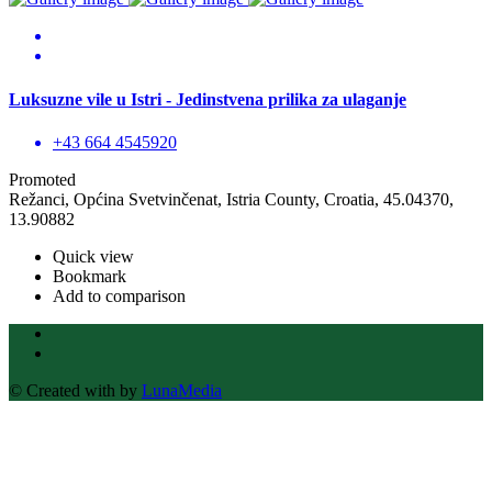
Luksuzne vile u Istri - Jedinstvena prilika za ulaganje
+43 664 4545920
Promoted
Režanci, Općina Svetvinčenat, Istria County, Croatia, 45.04370,
13.90882
Quick view
Bookmark
Add to comparison
© Created with
by
LunaMedia