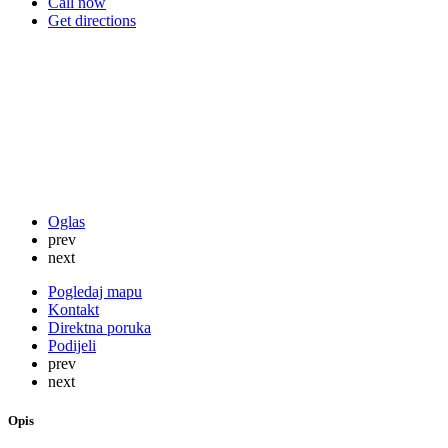
Call now
Get directions
Oglas
prev
next
Pogledaj mapu
Kontakt
Direktna poruka
Podijeli
prev
next
Opis