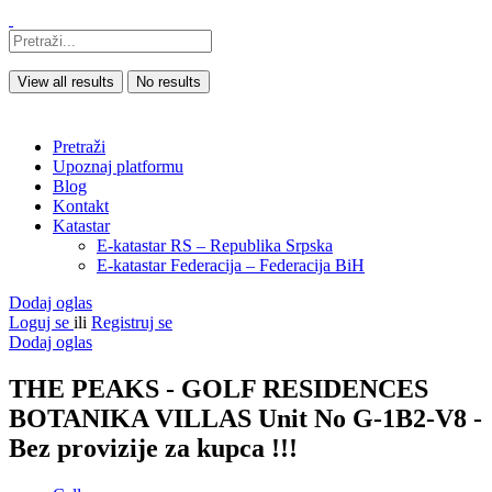
View all results
No results
Pretraži
Upoznaj platformu
Blog
Kontakt
Katastar
E-katastar RS – Republika Srpska
E-katastar Federacija – Federacija BiH
Dodaj oglas
Loguj se
ili
Registruj se
Dodaj oglas
THE PEAKS - GOLF RESIDENCES
BOTANIKA VILLAS Unit No G-1B2-V8 -
Bez provizije za kupca !!!