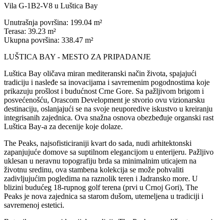
Vila G-1B2-V8 u Luštica Bay
Unutrašnja površina: 199.04 m²
Terasa: 39.23 m²
Ukupna površina: 338.47 m²
LUŠTICA BAY - MESTO ZA PRIPADANJE
Luštica Bay oličava miran mediteranski način života, spajajući
tradiciju i nasleđe sa inovacijama i savremenim pogodnostima koje
prikazuju prošlost i budućnost Crne Gore. Sa pažljivom brigom i
posvećenošću, Orascom Development je stvorio ovu vizionarsku
destinaciju, oslanjajući se na svoje neuporedive iskustvo u kreiranju
integrisanih zajednica. Ova snažna osnova obezbeđuje organski rast
Luštica Bay-a za decenije koje dolaze.
The Peaks, najsofisticiraniji kvart do sada, nudi arhitektonski
zapanjujuće domove sa suptilnom elegancijom u enterijeru. Pažljivo
uklesan u neravnu topografiju brda sa minimalnim uticajem na
životnu sredinu, ova stambena kolekcija se može pohvaliti
zadivljujućim pogledima na raznolik teren i Jadransko more. U
blizini budućeg 18-rupnog golf terena (prvi u Crnoj Gori), The
Peaks je nova zajednica sa starom dušom, utemeljena u tradiciji i
savremenoj estetici.