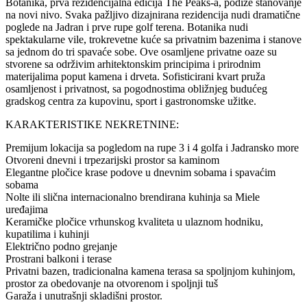
Botanika, prva rezidencijalna edicija The Peaks-a, podiže stanovanje
na novi nivo. Svaka pažljivo dizajnirana rezidencija nudi dramatične
poglede na Jadran i prve rupe golf terena. Botanika nudi
spektakularne vile, trokrevetne kuće sa privatnim bazenima i stanove
sa jednom do tri spavaće sobe. Ove osamljene privatne oaze su
stvorene sa održivim arhitektonskim principima i prirodnim
materijalima poput kamena i drveta. Sofisticirani kvart pruža
osamljenost i privatnost, sa pogodnostima obližnjeg budućeg
gradskog centra za kupovinu, sport i gastronomske užitke.
KARAKTERISTIKE NEKRETNINE:
Premijum lokacija sa pogledom na rupe 3 i 4 golfa i Jadransko more
Otvoreni dnevni i trpezarijski prostor sa kaminom
Elegantne pločice krase podove u dnevnim sobama i spavaćim
sobama
Nolte ili slična internacionalno brendirana kuhinja sa Miele
uređajima
Keramičke pločice vrhunskog kvaliteta u ulaznom hodniku,
kupatilima i kuhinji
Električno podno grejanje
Prostrani balkoni i terase
Privatni bazen, tradicionalna kamena terasa sa spoljnjom kuhinjom,
prostor za obedovanje na otvorenom i spoljnji tuš
Garaža i unutrašnji skladišni prostor.