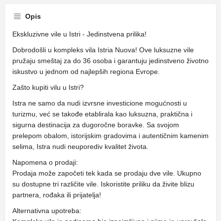
Opis
Ekskluzivne vile u Istri - Jedinstvena prilika!
Dobrodošli u kompleks vila Istria Nuova! Ove luksuzne vile
pružaju smeštaj za do 36 osoba i garantuju jedinstveno životno
iskustvo u jednom od najlepših regiona Evrope.
Zašto kupiti vilu u Istri?
Istra ne samo da nudi izvrsne investicione mogućnosti u
turizmu, već se takođe etablirala kao luksuzna, praktična i
sigurna destinacija za dugoročne boravke. Sa svojom
prelepom obalom, istorijskim gradovima i autentičnim kamenim
selima, Istra nudi neuporediv kvalitet života.
Napomena o prodaji:
Prodaja može započeti tek kada se prodaju dve vile. Ukupno
su dostupne tri različite vile. Iskoristite priliku da živite blizu
partnera, rođaka ili prijatelja!
Alternativna upotreba: