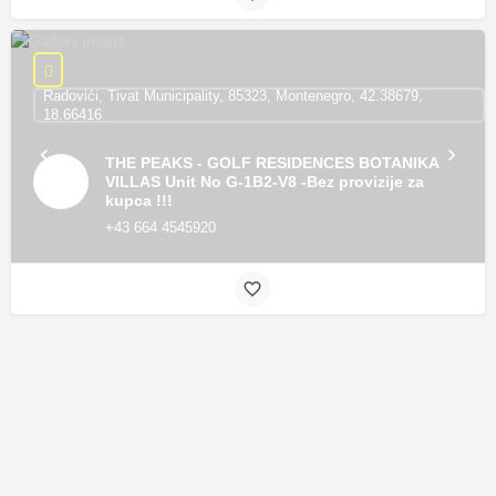
Radovići, Tivat Municipality, 85323, Montenegro, 42.38679,
18.66416
THE PEAKS - GOLF RESIDENCES BOTANIKA
VILLAS Unit No G-1B2-V8 -Bez provizije za
kupca !!!
+43 664 4545920