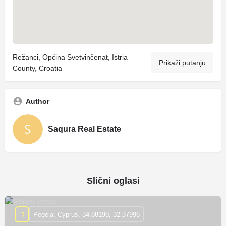
Režanci, Općina Svetvinčenat, Istria
Prikaži putanju
County, Croatia
Author
Saqura Real Estate
Slični oglasi
Pegeia, Cyprus, 34.88190, 32.37996