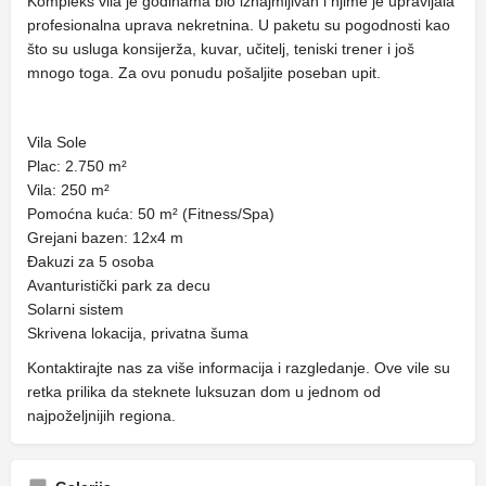
Kompleks vila je godinama bio iznajmljivan i njime je upravljala
profesionalna uprava nekretnina. U paketu su pogodnosti kao
što su usluga konsijerža, kuvar, učitelj, teniski trener i još
mnogo toga. Za ovu ponudu pošaljite poseban upit.
Vila Sole
Plac: 2.750 m²
Vila: 250 m²
Pomoćna kuća: 50 m² (Fitness/Spa)
Grejani bazen: 12x4 m
Đakuzi za 5 osoba
Avanturistički park za decu
Solarni sistem
Skrivena lokacija, privatna šuma
Kontaktirajte nas za više informacija i razgledanje. Ove vile su
retka prilika da steknete luksuzan dom u jednom od
najpoželjnijih regiona.