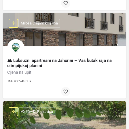
Miloša Crnjanskog 45a
🏔 Luksuzni apartmani na Jahorini – Vaš kutak raja na
olimpijskoj planini
Cijena na upit!
+38766243507
VX4G+4X Piskavica