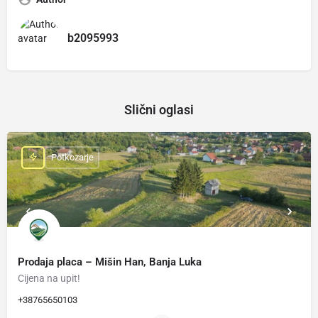
b2095993
Slični oglasi
Potkozarje
Prodaja placa – Mišin Han, Banja Luka
Cijena na upit!
+38765650103