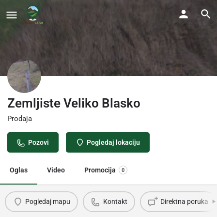
Zemljiste Veliko Blasko
Prodaja
Pozovi
Pogledaj lokaciju
Oglas
Video
Promocija
0
Pogledaj mapu
Kontakt
Direktna poruka