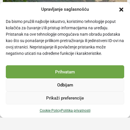
Upravljanje saglasnošću
Da bismo pružili najbolje iskustvo, koristimo tehnologije poput
NA PRODAJU: PROFITABILNA PLANTAŽA LJEŠNJAKA
kolačića za čuvanje i/ili pristup informacijama na uređaju.
CIJENA: 125.000 KM
Pristanak na ove tehnologije omogućava nam obradu podataka
kao što su ponašanje prilikom pretraživanja ili jedinstveni ID-ovi na
+38766642387
ovoj stranici. Nepristajanje ili povlačenje pristanka može
negativno uticati na određene funkcije i karakteristike.
Prihvatam
Odbijam
Prikaži preferencije
Cookie Policy
Politika privatnosti