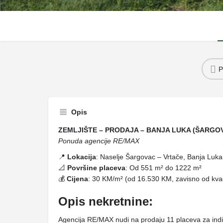
P
Opis
ZEMLJIŠTE – PRODAJA – BANJA LUKA (ŠARGO
Ponuda agencije RE/MAX
📍
Lokacija
: Naselje Šargovac – Vrtače, Banja Luka
📐
Površine placeva
: Od 551 m² do 1222 m²
💰
Cijena
: 30 KM/m² (od 16.530 KM, zavisno od kva
Opis nekretnine:
Agencija RE/MAX nudi na prodaju 11 placeva za indi