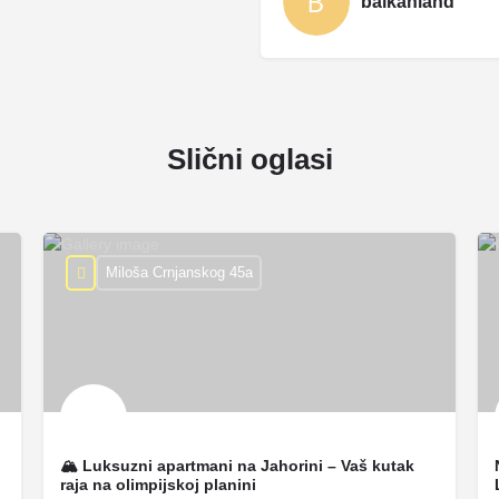
balkanland
Slični oglasi
Miloša Crnjanskog 45a
🏔 Luksuzni apartmani na Jahorini – Vaš kutak
raja na olimpijskoj planini