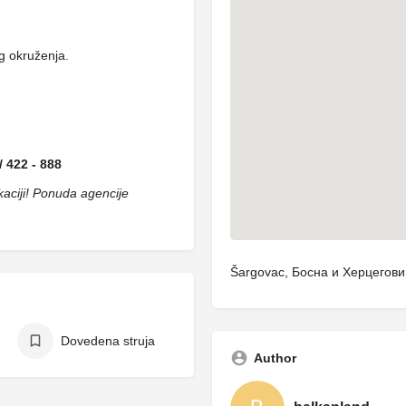
g okruženja.
/ 422 - 888
okaciji! Ponuda agencije
Šargovac, Босна и Херцегов
Dovedena struja
Author