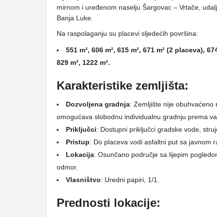
mirnom i uređenom naselju Šargovac – Vrtače, uda
Banja Luke.
Na raspolaganju su placevi sljedećih površina:
551 m², 606 m², 615 m², 671 m² (2 placeva), 67
829 m², 1222 m².
Karakteristike zemljišta:
Dozvoljena gradnja
: Zemljište nije obuhvaćeno
omogućava slobodnu individualnu gradnju prema v
Priključci
: Dostupni priključci gradske vode, struj
Pristup
: Do placeva vodi asfaltni put sa javnom 
Lokacija
: Osunčano područje sa lijepim pogledom,
odmor.
Vlasništvo
: Uredni papiri, 1/1.
Prednosti lokacije: