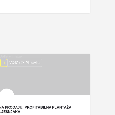
VX4G+4X Piskavica
NA PRODAJU: PROFITABILNA PLANTAŽA
LJEŠNJAKA