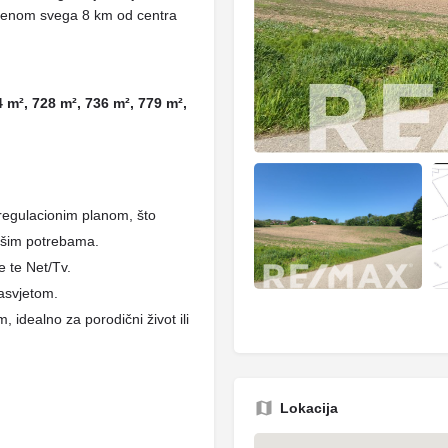
ljenom svega 8 km od centra
4 m², 728 m², 736 m², 779 m²,
 regulacionim planom, što
ašim potrebama.
e te Net/Tv.
rasvjetom.
 idealno za porodični život ili
Lokacija