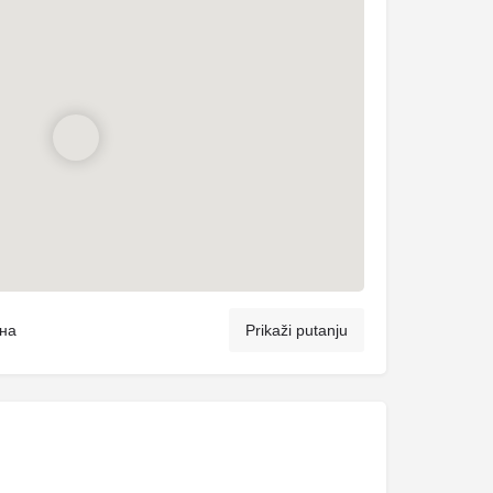
ина
Prikaži putanju