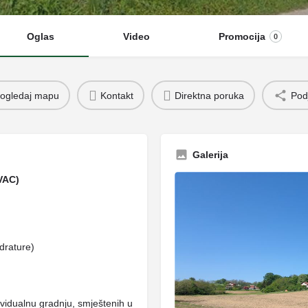
Oglas
Video
Promocija
0
ogledaj mapu
Kontakt
Direktna poruka
Podj
Galerija
VAC)
drature)
vidualnu gradnju, smještenih u