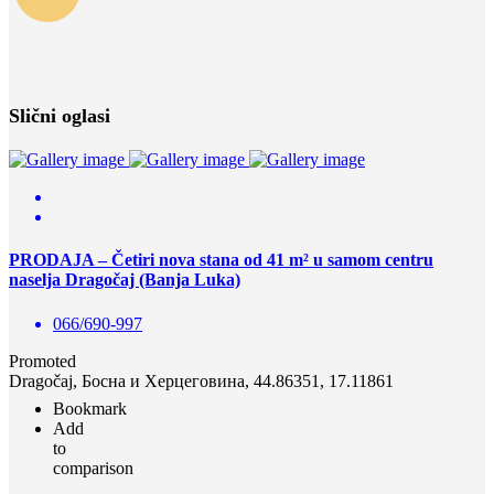
Slični oglasi
PRODAJA – Četiri nova stana od 41 m² u samom centru
naselja Dragočaj (Banja Luka)
066/690-997
Promoted
Dragočaj, Босна и Херцеговина, 44.86351, 17.11861
Bookmark
Add
to
comparison