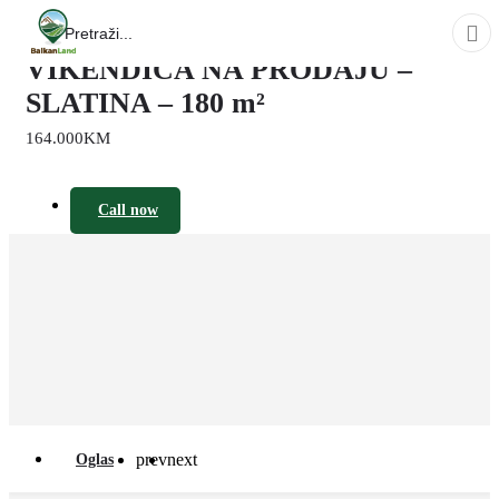
VIKENDICA NA PRODAJU –
SLATINA – 180 m²
164.000KM
Call now
prev
next
Oglas