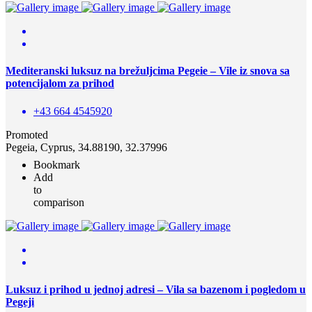
Mediteranski luksuz na brežuljcima Pegeie – Vile iz snova sa
potencijalom za prihod
+43 664 4545920
Promoted
Pegeia, Cyprus, 34.88190, 32.37996
Bookmark
Add
to
comparison
Luksuz i prihod u jednoj adresi – Vila sa bazenom i pogledom u
Pegeji