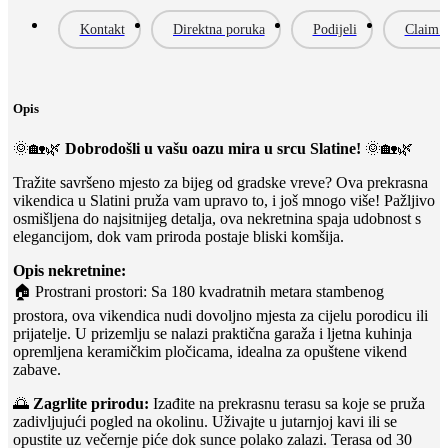
Kontakt
Direktna poruka
Podijeli
Claim l
Opis
🌞🏡🌿
Dobrodošli u vašu oazu mira u srcu Slatine!
🌞🏡🌿
Tražite savršeno mjesto za bijeg od gradske vreve? Ova prekrasna
vikendica u Slatini pruža vam upravo to, i još mnogo više! Pažljivo
osmišljena do najsitnijeg detalja, ova nekretnina spaja udobnost s
elegancijom, dok vam priroda postaje bliski komšija.
Opis nekretnine:
🏠 Prostrani prostori: Sa 180 kvadratnih metara stambenog
prostora, ova vikendica nudi dovoljno mjesta za cijelu porodicu ili
prijatelje. U prizemlju se nalazi praktična garaža i ljetna kuhinja
opremljena keramičkim pločicama, idealna za opuštene vikend
zabave.
🌅
Zagrlite prirodu:
Izađite na prekrasnu terasu sa koje se pruža
zadivljujući pogled na okolinu. Uživajte u jutarnjoj kavi ili se
opustite uz večernje piće dok sunce polako zalazi. Terasa od 30