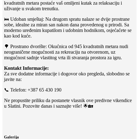
kvadratnih metara postaće vaš omiljeni kutak za relaksaciju i
uživanje u svakom trenutku.
🛌 Udoban smještaj: Na drugom spratu nalaze se dvije prostrane
sobe, idealne za miran san nakon dana provedenog u prirodi. Sa
moderno uređenim kupatilom i udobnim hodnikom, osjećaćete se
kao kod kuće.
🌳 Prostrano dvorište: Okućnica od 945 kvadratnih metara nudi
neograničene mogućnosti za rekreaciju na otvorenom, uz
mogućnost sadnje vlastitog vrta ili stvaranja prostora za igru.
Kontakt Informacije:
Za sve dodatne informacije i dogovor oko pregleda, slobodno se
javite na:
📞 Telefon: +387 65 430 190
Ne propustite priliku da postanete vlasnik ove predivne vikendice
u Slatini. Pozovite danas i saznajte više! 🌟🏡
Galerija