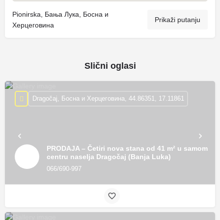
Pionirska, Бања Лука, Босна и
Prikaži putanju
Херцеговина
Slični oglasi
Dragočaj, Босна и Херцеговина, 44.86351, 17.11861
PRODAJA – Četiri nova stana od 41 m² u samom
centru naselja Dragočaj (Banja Luka)
066/690-997