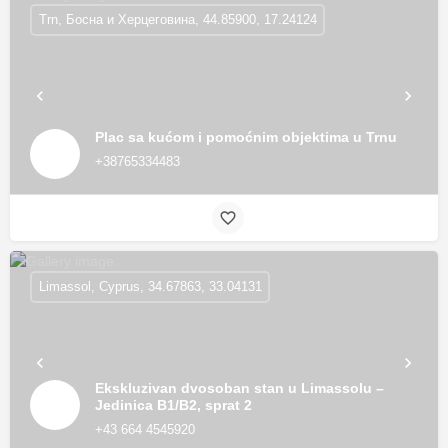
Trn, Босна и Херцеговина, 44.85900, 17.24124
Plac sa kućom i pomoćnim objektima u Trnu
+38765334483
Limassol, Cyprus, 34.67863, 33.04131
Ekskluzivan dvosoban stan u Limassolu –
Jedinica B1/B2, sprat 2
+43 664 4545920