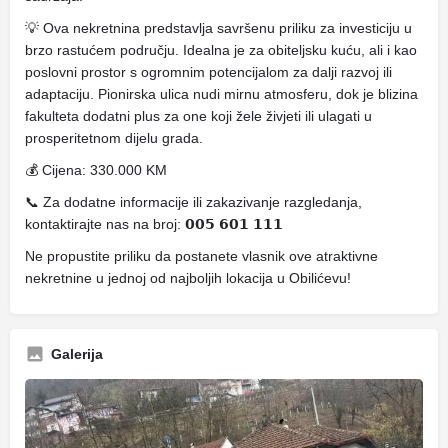
💡 Ova nekretnina predstavlja savršenu priliku za investiciju u
brzo rastućem području. Idealna je za obiteljsku kuću, ali i kao
poslovni prostor s ogromnim potencijalom za dalji razvoj ili
adaptaciju. Pionirska ulica nudi mirnu atmosferu, dok je blizina
fakulteta dodatni plus za one koji žele živjeti ili ulagati u
prosperitetnom dijelu grada.
💰 Cijena: 330.000 KM
📞 Za dodatne informacije ili zakazivanje razgledanja,
kontaktirajte nas na broj: 𝟬𝟬𝟱 𝟲𝟬𝟭 𝟭𝟭𝟭
Ne propustite priliku da postanete vlasnik ove atraktivne
nekretnine u jednoj od najboljih lokacija u Obilićevu!
Galerija