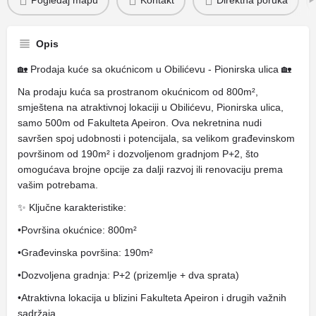
Pogledaj mapu
Kontakt
Direktna poruka
Opis
🏡 Prodaja kuće sa okućnicom u Obilićevu - Pionirska ulica 🏡
Na prodaju kuća sa prostranom okućnicom od 800m²,
smještena na atraktivnoj lokaciji u Obilićevu, Pionirska ulica,
samo 500m od Fakulteta Apeiron. Ova nekretnina nudi
savršen spoj udobnosti i potencijala, sa velikom građevinskom
površinom od 190m² i dozvoljenom gradnjom P+2, što
omogućava brojne opcije za dalji razvoj ili renovaciju prema
vašim potrebama.
✨ Ključne karakteristike:
•Površina okućnice: 800m²
•Građevinska površina: 190m²
•Dozvoljena gradnja: P+2 (prizemlje + dva sprata)
•Atraktivna lokacija u blizini Fakulteta Apeiron i drugih važnih
sadržaja.