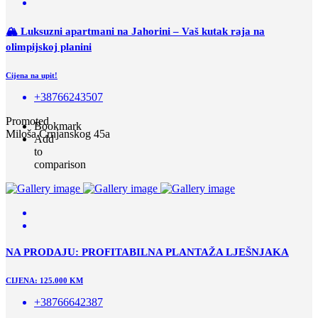
🏔 Luksuzni apartmani na Jahorini – Vaš kutak raja na
olimpijskoj planini
Cijena na upit!
+38766243507
Promoted
Bookmark
Miloša Crnjanskog 45a
Add
to
comparison
NA PRODAJU: PROFITABILNA PLANTAŽA LJEŠNJAKA
CIJENA: 125.000 KM
+38766642387