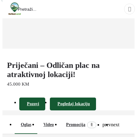
Priječani – Odličan plac na
atraktivnoj lokaciji!
45.000 KM
Pozovi
Pogledaj lokaciju
prev
next
0
Oglas
Video
Promocija