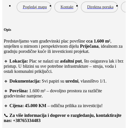
Pogledaj mapu
Kontakt
Direktna poruka
Opis
Predstavljamo vam građevinski plac površine
cca 1.600 m²
,
smješten u mirnom i perspektivnom dijelu
Priječana
, idealnom za
gradnju porodične kuće ili investicioni projekat.
🔹
Lokacija:
Plac se nalazi uz
asfaltni put
, što osigurava lak i brz
pristup. U blizini su sve potrebne infrastrukture – struja, voda i
ostali komunalni priključci.
🔹
Dokumentacija:
Svi papiri su
uredni
, vlasništvo 1/1.
🔹
Površina:
1.600 m² – dovoljno prostora za različite
građevinske namjene.
🔹
Cijena:
45.000 KM
– odlična prilika za investiciju!
📞
Za više informacija i dogovor o razgledanju, kontaktirajte
nas: +38765334483