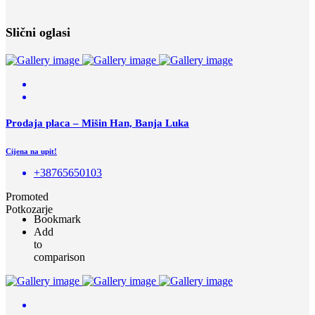
Slični oglasi
Prodaja placa – Mišin Han, Banja Luka
Cijena na upit!
+38765650103
Promoted
Potkozarje
Bookmark
Add
to
comparison