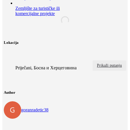
Zemljište za turističke ili
komercijalne projekte
Lokacija
Prikaži putanju
Priječani, Босна и Херцеговина
Author
goranradetic38