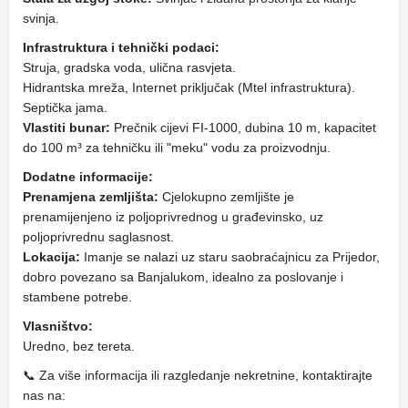
svinja.
Infrastruktura i tehnički podaci:
Struja, gradska voda, ulična rasvjeta.
Hidrantska mreža, Internet priključak (Mtel infrastruktura).
Septička jama.
Vlastiti bunar:
Prečnik cijevi FI-1000, dubina 10 m, kapacitet
do 100 m³ za tehničku ili "meku" vodu za proizvodnju.
Dodatne informacije:
Prenamjena zemljišta:
Cjelokupno zemljište je
prenamijenjeno iz poljoprivrednog u građevinsko, uz
poljoprivrednu saglasnost.
Lokacija:
Imanje se nalazi uz staru saobraćajnicu za Prijedor,
dobro povezano sa Banjalukom, idealno za poslovanje i
stambene potrebe.
Vlasništvo:
Uredno, bez tereta.
📞 Za više informacija ili razgledanje nekretnine, kontaktirajte
nas na: