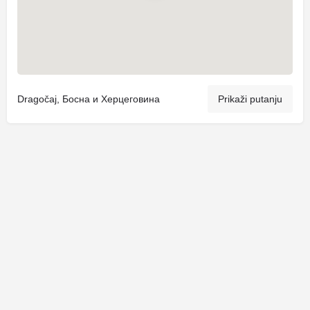
Dragočaj, Босна и Херцеговина
Prikaži putanju