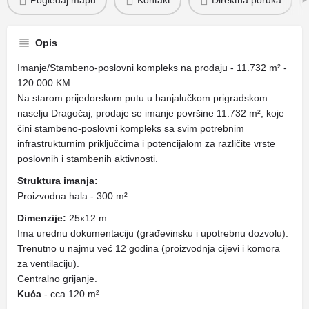
Pogledaj mapu
Kontakt
Direktna poruka
Opis
Imanje/Stambeno-poslovni kompleks na prodaju - 11.732 m² -
120.000 KM
Na starom prijedorskom putu u banjalučkom prigradskom
naselju Dragočaj, prodaje se imanje površine 11.732 m², koje
čini stambeno-poslovni kompleks sa svim potrebnim
infrastrukturnim priključcima i potencijalom za različite vrste
poslovnih i stambenih aktivnosti.
Struktura imanja:
Proizvodna hala - 300 m²
Dimenzije:
25x12 m.
Ima urednu dokumentaciju (građevinsku i upotrebnu dozvolu).
Trenutno u najmu već 12 godina (proizvodnja cijevi i komora
za ventilaciju).
Centralno grijanje.
Kuća
- cca 120 m²