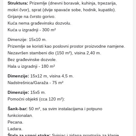
Struktura:
Prizemlje (dnevni boravak, kuhinja, trpezarija,
mokri čvor), sprat (dvije spavaće sobe, hodnik, kupatilo).
Grijanje na čvrsto gorivo.
Kuća nema građevinsku dozvolu.
Kuća u izgradnji - 300 m²
Dimenzije: 15x10 m.
Prizemlje se koristi kao poslovni prostor proizvodne namjene.
Nezavršen stambeni dio (150 m²), visina 2,40 m.
Bez građevinske dozvole.
Hala u izgradnji - 180 m²
Dimenzije:
15x12 m, visina 4,5 m.
Nadstrešnica/Garaža - 75 m²
Dimenzije:
15x5 m.
Pomoćni objekti (cca 120 m²):
Šank-bar:
50 m², sa svim instalacijama i potpuno
funkcionalan.
Pecana.
Ladara.
Štala za uzgoj stoke:
Svinjac i zidana prostorija za klanje