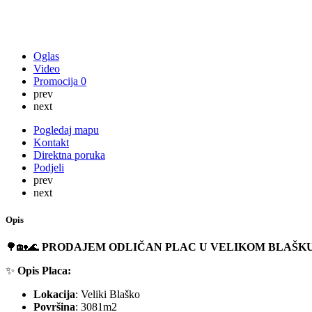
Oglas
Video
Promocija
0
prev
next
Pogledaj mapu
Kontakt
Direktna poruka
Podjeli
prev
next
Opis
🌳🏡🌊
PRODAJEM ODLIČAN PLAC U VELIKOM BLAŠKU
✨
Opis Placa:
Lokacija
: Veliki Blaško
Površina
: 3081m2