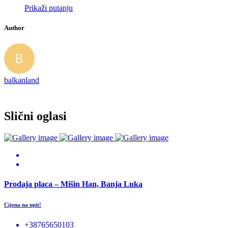
Prikaži putanju
Author
balkanland
Slični oglasi
Prodaja placa – Mišin Han, Banja Luka
Cijena na upit!
+38765650103