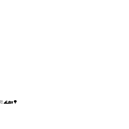
!
🌊🏡🌳