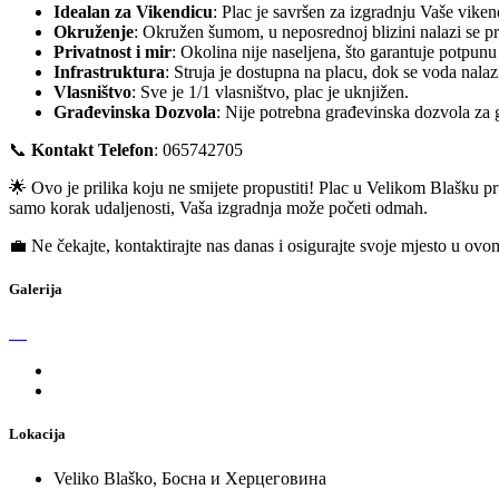
Idealan za Vikendicu
: Plac je savršen za izgradnju Vaše viken
Okruženje
: Okružen šumom, u neposrednoj blizini nalazi se pre
Privatnost i mir
: Okolina nije naseljena, što garantuje potpunu
Infrastruktura
: Struja je dostupna na placu, dok se voda nala
Vlasništvo
: Sve je 1/1 vlasništvo, plac je uknjižen.
Građevinska Dozvola
: Nije potrebna građevinska dozvola za 
📞
Kontakt Telefon
: 065742705
🌟 Ovo je prilika koju ne smijete propustiti! Plac u Velikom Blašku p
samo korak udaljenosti, Vaša izgradnja može početi odmah.
💼 Ne čekajte, kontaktirajte nas danas i osigurajte svoje mjesto u ov
Galerija
Lokacija
Veliko Blaško, Босна и Херцеговина