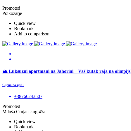
Promoted
Potkozarje
Quick view
Bookmark
Add to comparison
🏔 Luksuzni apartmani na Jahorini – Vaš kutak raja na olimpijs
Cijena na upit!
+38766243507
Promoted
Miloša Crnjanskog 45a
Quick view
Bookmark