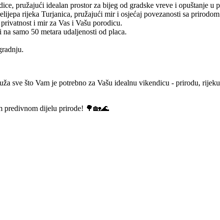
dice, pružajući idealan prostor za bijeg od gradske vreve i opuštanje u p
lijepa rijeka Turjanica, pružajući mir i osjećaj povezanosti sa prirodom
 privatnost i mir za Vas i Vašu porodicu.
zi na samo 50 metara udaljenosti od placa.
gradnju.
ruža sve što Vam je potrebno za Vašu idealnu vikendicu - prirodu, rijek
om predivnom dijelu prirode! 🌳🏡🌊