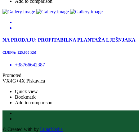
Add to comparison
NA PRODAJU: PROFITABILNA PLANTAŽA LJEŠNJAKA
CIJENA: 125.000 KM
+38766642387
Promoted
VX4G+4X Piskavica
Quick view
Bookmark
Add to comparison
© Created with
by
LunaMedia