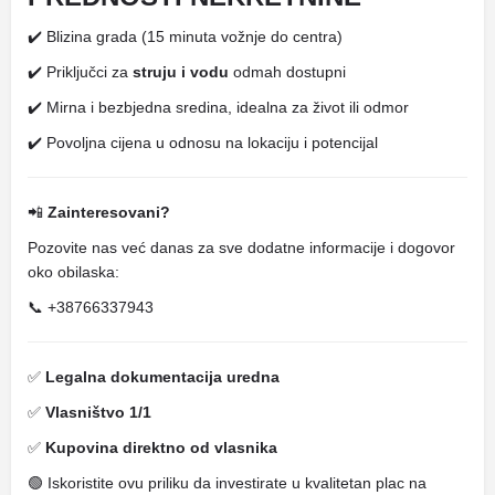
✔️ Blizina grada (15 minuta vožnje do centra)
✔️ Priključci za
struju i vodu
odmah dostupni
✔️ Mirna i bezbjedna sredina, idealna za život ili odmor
✔️ Povoljna cijena u odnosu na lokaciju i potencijal
📲
Zainteresovani?
Pozovite nas već danas za sve dodatne informacije i dogovor
oko obilaska:
📞 +38766337943
✅
Legalna dokumentacija uredna
✅
Vlasništvo 1/1
✅
Kupovina direktno od vlasnika
🟢 Iskoristite ovu priliku da investirate u kvalitetan plac na