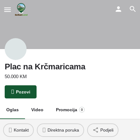
Plac na Krčmaricama
50.000 KM
Pozovi
Oglas
Video
Promocija
0
Kontakt
Direktna poruka
Podjeli