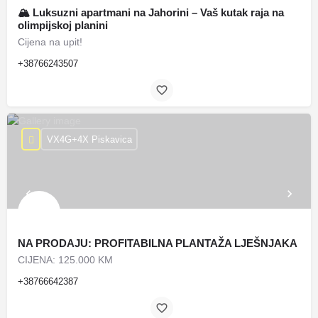
🏔 Luksuzni apartmani na Jahorini – Vaš kutak raja na
olimpijskoj planini
Cijena na upit!
+38766243507
VX4G+4X Piskavica
NA PRODAJU: PROFITABILNA PLANTAŽA LJEŠNJAKA
CIJENA: 125.000 KM
+38766642387