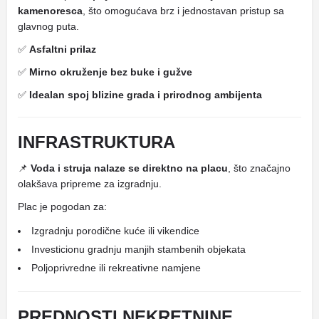
kamenoresca
, što omogućava brz i jednostavan pristup sa
glavnog puta.
✅
Asfaltni prilaz
✅
Mirno okruženje bez buke i gužve
✅
Idealan spoj blizine grada i prirodnog ambijenta
INFRASTRUKTURA
📌
Voda i struja nalaze se direktno na placu
, što značajno
olakšava pripreme za izgradnju.
Plac je pogodan za:
Izgradnju porodične kuće ili vikendice
Investicionu gradnju manjih stambenih objekata
Poljoprivredne ili rekreativne namjene
PREDNOSTI NEKRETNINE