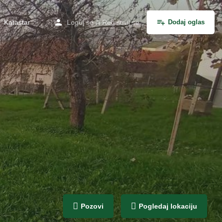
Katastar
Loguj se
ili
Registruj se
Dodaj oglas
Pozovi
Pogledaj lokaciju