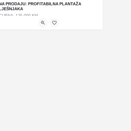
NA PRODAJU: PROFITABILNA PLANTAŽA
LJEŠNJAKA
CIJENA: 125.000 KM
+38766642387