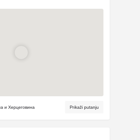
сна и Херцеговина
Prikaži putanju