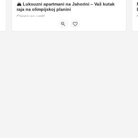
🏔 Luksuzni apartmani na Jahorini – Vaš kutak
raja na olimpijskoj planini
Cijena na upit!
+38766243507