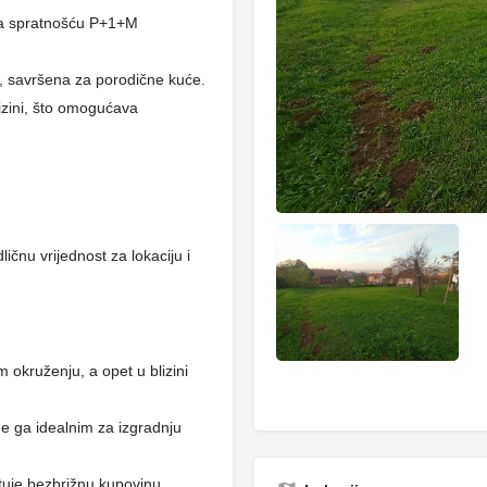
sa spratnošću P+1+M
, savršena za porodične kuće.
izini, što omogućava
dličnu vrijednost za lokaciju i
 okruženju, a opet u blizini
ne ga idealnim za izgradnju
uje bezbrižnu kupovinu.