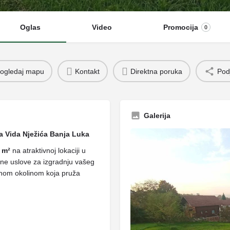
Oglas
Video
Promocija
0
ogledaj mapu
Kontakt
Direktna poruka
Podj
Galerija
ca Vida Nježića Banja Luka
 m²
na atraktivnoj lokaciji u
alne uslove za izgradnju vašeg
nom okolinom koja pruža