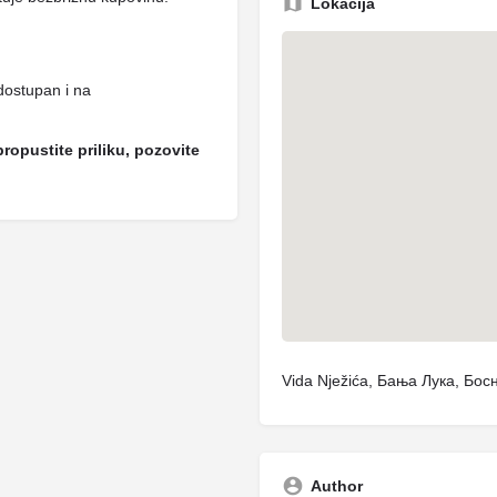
Lokacija
dostupan i na
propustite priliku, pozovite
Vida Nježića, Бања Лука, Бо
Author