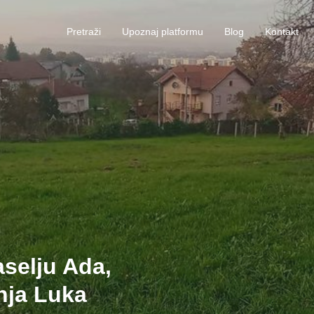
Pretraži
Upoznaj platformu
Blog
Kontakt
aselju Ada,
nja Luka