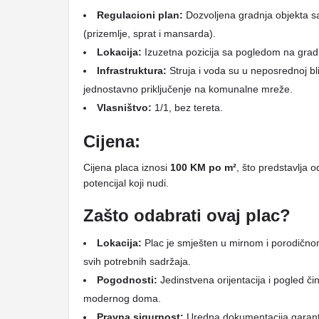
Regulacioni plan:
Dozvoljena gradnja objekta 
(prizemlje, sprat i mansarda).
Lokacija:
Izuzetna pozicija sa pogledom na grad
Infrastruktura:
Struja i voda su u neposrednoj bl
jednostavno priključenje na komunalne mreže.
Vlasništvo:
1/1, bez tereta.
Cijena:
Cijena placa iznosi
100 KM po m²
, što predstavlja o
potencijal koji nudi.
Zašto odabrati ovaj plac?
Lokacija:
Plac je smješten u mirnom i porodičnom
svih potrebnih sadržaja.
Pogodnosti:
Jedinstvena orijentacija i pogled či
modernog doma.
Pravna sigurnost:
Uredna dokumentacija garant