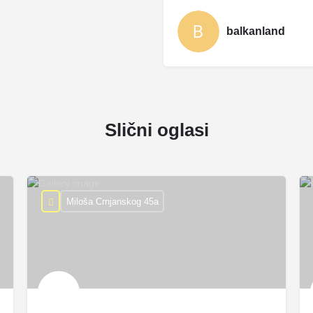
balkanland
Slični oglasi
Miloša Crnjanskog 45a